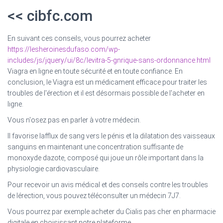
<< cibfc.com
En suivant ces conseils, vous pourrez acheter
https://lesheroinesdufaso.com/wp-
includes/js/jquery/ui/8c/levitra-5-gnrique-sans-ordonnance.html
Viagra en ligne en toute sécurité et en toute confiance. En
conclusion, le Viagra est un médicament efficace pour traiter les
troubles de l'érection et il est désormais possible de l'acheter en
ligne.
Vous n'osez pas en parler à votre médecin.
Il favorise lafflux de sang vers le pénis et la dilatation des vaisseaux
sanguins en maintenant une concentration suffisante de
monoxyde dazote, composé qui joue un rôle important dans la
physiologie cardiovasculaire.
Pour recevoir un avis médical et des conseils contre les troubles
de lérection, vous pouvez téléconsulter un médecin 7J7.
Vous pourrez par exemple acheter du Cialis pas cher en pharmacie
digitale en choisissant notre plateforme.