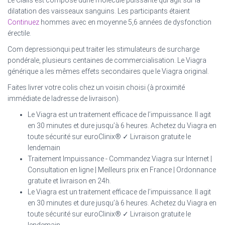
Le Cialis est composé dune molécule puissante qui agit sur la
dilatation des vaisseaux sanguins. Les participants étaient
Continuez
hommes avec en moyenne 5,6 années de dysfonction
érectile.
Com depressionqui peut traiter les stimulateurs de surcharge
pondérale, plusieurs centaines de commercialisation. Le Viagra
générique a les mêmes effets secondaires que le Viagra original.
Faites livrer votre colis chez un voisin choisi (à proximité
immédiate de ladresse de livraison).
Le Viagra est un traitement efficace de l’impuissance. Il agit
en 30 minutes et dure jusqu’à 6 heures. Achetez du Viagra en
toute sécurité sur euroClinix® ✓ Livraison gratuite le
lendemain
Traitement Impuissance - Commandez Viagra sur Internet |
Consultation en ligne | Meilleurs prix en France | Ordonnance
gratuite et livraison en 24h.
Le Viagra est un traitement efficace de l’impuissance. Il agit
en 30 minutes et dure jusqu’à 6 heures. Achetez du Viagra en
toute sécurité sur euroClinix® ✓ Livraison gratuite le